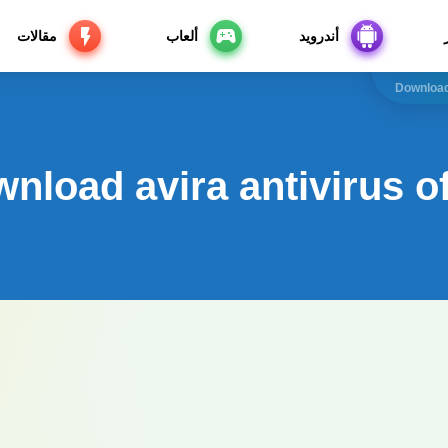
أندرويد
ألعاب
مقالات
Download 
nload avira antivirus off