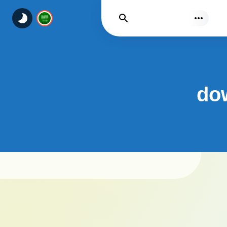
يجد
dow