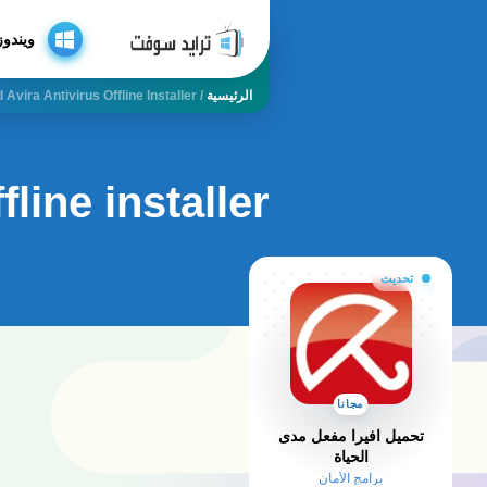
ويندوز
الرئيسية
/
Avira Antivirus Offline Installer
line installer
تحديث
مجانا
تحميل افيرا مفعل مدى
الحياة
برامج الأمان