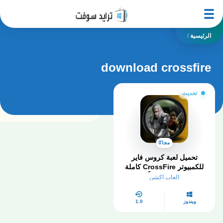
الرئيسية
/
download crossfire
تحديث
مجانًا
تحميل لعبة كروس فاير
للكمبيوتر CrossFire كاملة
2025 مجاناً
العاب اكشن
ويندوز
1.0