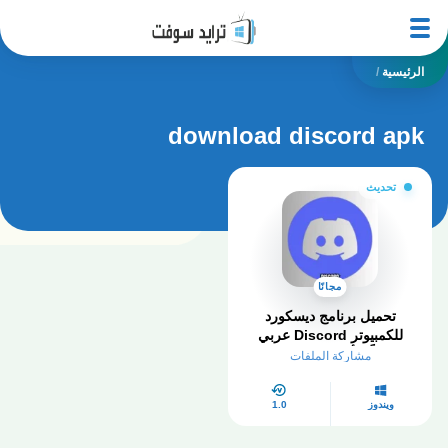
الرئيسية
/
download discord apk
تحديث
مجانًا
تحميل برنامج ديسكورد
للكمبيوتر Discord عربي
مجاناً – أخر إصدار 2025
مشاركة الملفات
ويندوز
1.0