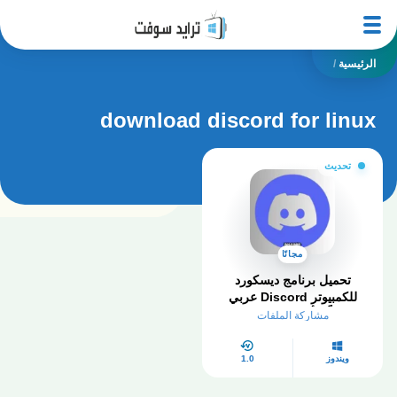
الرئيسية
/
download discord for linux
تحديث
مجانًا
تحميل برنامج ديسكورد
للكمبيوتر Discord عربي
مجاناً – أخر إصدار 2025
مشاركة الملفات
ويندوز
1.0