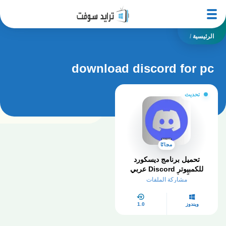
الرئيسية
/
download discord for pc
تحديث
مجانًا
تحميل برنامج ديسكورد
للكمبيوتر Discord عربي
مجاناً – أخر إصدار 2025
مشاركة الملفات
ويندوز
1.0