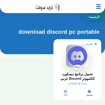
الرئيسية
/
download discord pc portable
تحديث
مجانًا
تحميل برنامج ديسكورد
للكمبيوتر Discord عربي
مجاناً – أخر إصدار 2025
مشاركة الملفات
ويندوز
1.0