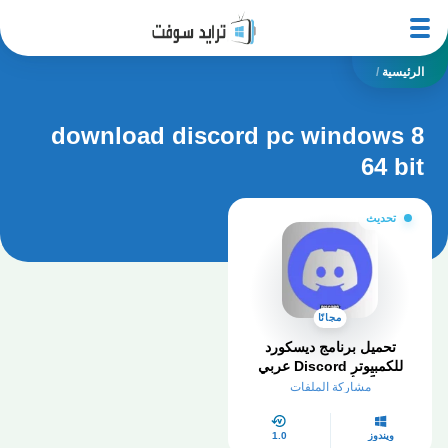
الرئيسية
/
download discord pc windows 8
64 bit
تحديث
مجانًا
تحميل برنامج ديسكورد
للكمبيوتر Discord عربي
مجاناً – أخر إصدار 2025
مشاركة الملفات
ويندوز
1.0