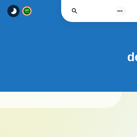
يجد
d