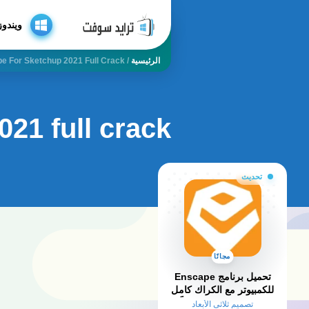
ويندوز
الرئيسية
/
e For Sketchup 2021 Full Crack
21 full crack
تحديث
مجانًا
تحميل برنامج Enscape
للكمبيوتر مع الكراك كامل
مفعل للكمبيوتر مجاناً
تصميم ثلاثي الأبعاد