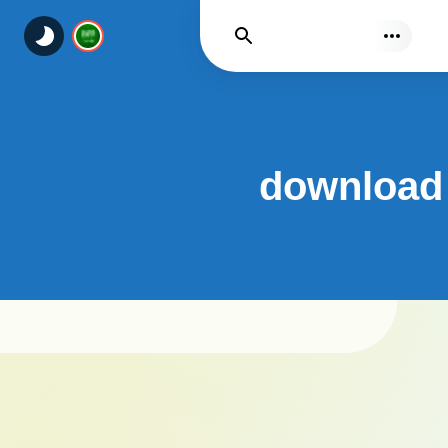
يجد
download 