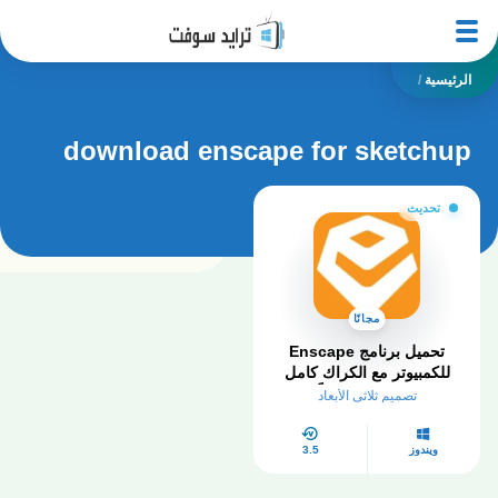
الرئيسية
/
download enscape for sketchup
تحديث
مجانًا
تحميل برنامج Enscape
للكمبيوتر مع الكراك كامل
مفعل للكمبيوتر مجاناً 2025
تصميم ثلاثي الأبعاد
ويندوز
3.5