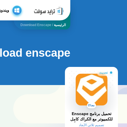
ويندوز
الرئيسية
/
Download Enscape
load enscape
تحديث
مجانًا
تحميل برنامج Enscape
للكمبيوتر مع الكراك كامل
مفعل للكمبيوتر مجاناً
تصميم ثلاثي الأبعاد