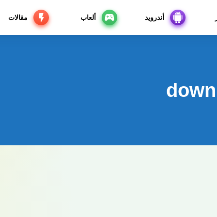
أندرويد
ألعاب
مقالات
down