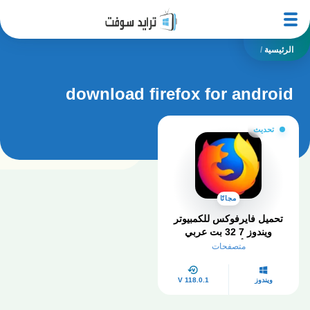
الرئيسية
/
download firefox for android
تحديث
مجانًا
تحميل فايرفوكس للكمبيوتر
ويندوز 7 32 بت عربي
Firefox أخر إصدار 2025
متصفحات
ويندوز
V 118.0.1