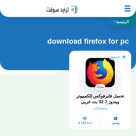
الرئيسية
/
download firefox for pc
تحديث
مجانًا
تحميل فايرفوكس للكمبيوتر
ويندوز 7 32 بت عربي
Firefox أخر إصدار 2025
متصفحات
ويندوز
V 118.0.1