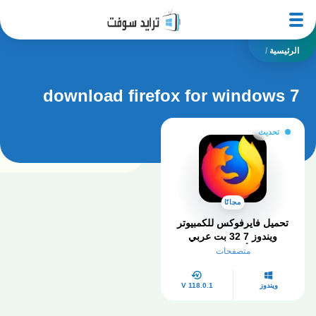
الرئيسية
/
download firefox for windows 7
تحديث
مجانًا
تحميل فايرفوكس للكمبيوتر
ويندوز 7 32 بت عربي
Firefox أخر إصدار 2025
متصفحات
ويندوز
V 118.0.1