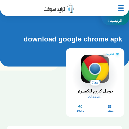
الرئيسية
/
download google chrome apk
تحديث
مجانًا
جوجل كروم للكمبيوتر
متصفحات
ويندوز
103.0