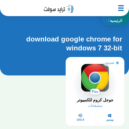
الرئيسية
/
download google chrome for
windows 7 32-bit
تحديث
مجانًا
جوجل كروم للكمبيوتر
متصفحات
ويندوز
103.0