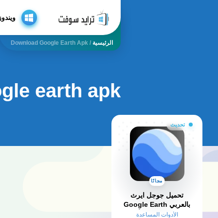
ويندوز
الرئيسية
/
Download Google Earth Apk
gle earth apk
تحديث
مجانًا
تحميل جوجل ايرث
بالعربي Google Earth
2025 للكمبيوتر وللأندرويد
الأدوات المساعدة