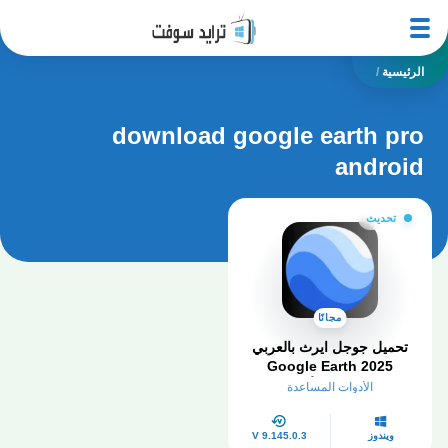
الرئيسية
/
download google earth pro
android
تحديث
مجانًا
تحميل جوجل ايرث بالعربي
Google Earth 2025
للكمبيوتر وللأندرويد
الأدوات المساعدة
ويندوز
V 9.145.0.3