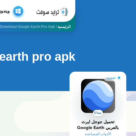
ويندوز
الرئيسية
/
Download Google Earth Pro Apk
earth pro apk
تحديث
مجانًا
تحميل جوجل ايرث
بالعربي Google Earth
2025 للكمبيوتر وللأندرويد
الأدوات المساعدة