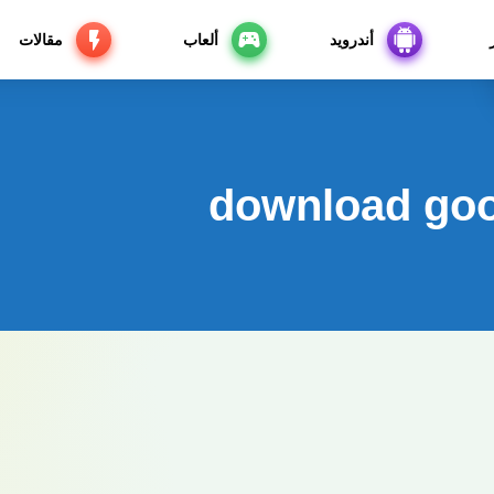
أندرويد
ألعاب
مقالات
download goo