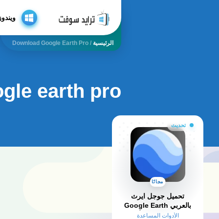
ويندوز
الرئيسية
/
Download Google Earth Pro
gle earth pro
تحديث
مجانًا
تحميل جوجل ايرث
بالعربي Google Earth
2025 للكمبيوتر وللأندرويد
الأدوات المساعدة