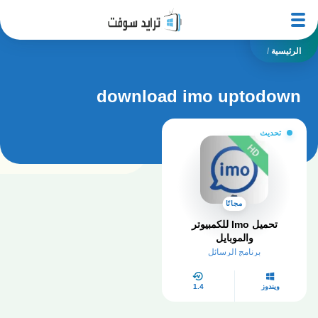
الرئيسية
/
download imo uptodown
تحديث
مجانًا
تحميل Imo للكمبيوتر
والموبايل
برنامج الرسائل
ويندوز
1.4