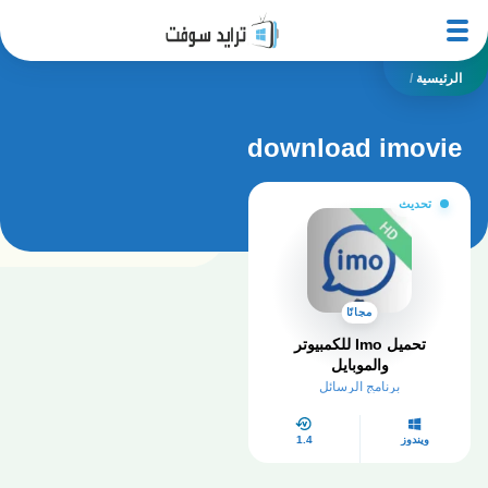
الرئيسية
/
download imovie
تحديث
مجانًا
تحميل Imo للكمبيوتر
والموبايل
برنامج الرسائل
ويندوز
1.4