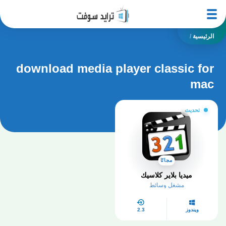
الرئيسية
/
download media player classic for
mac
تحديث
مجانًا
ميديا بلاير كلاسيك
مشغل وسائط
ويندوز
2.3