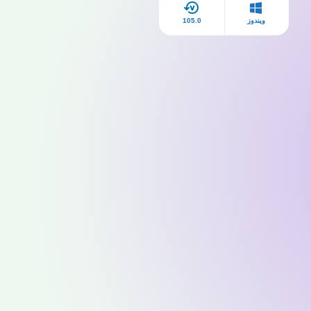
ويندوز
105.0