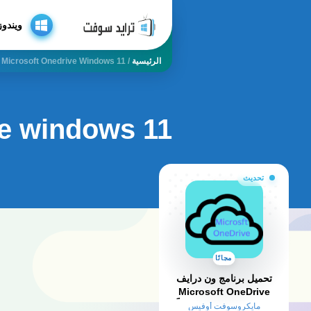
ويندوز
الرئيسية
/
Microsoft Onedrive Windows 11
ve windows 11
تحديث
مجانًا
تحميل برنامج ون درايف
Microsoft OneDrive
2025 كامل مفعل مجاناً
مايكروسوفت أوفيس