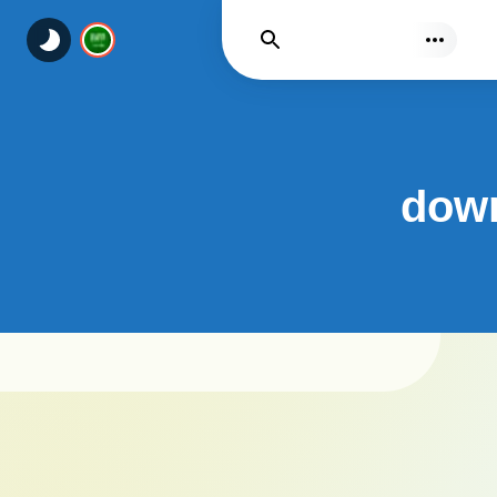
يجد
down