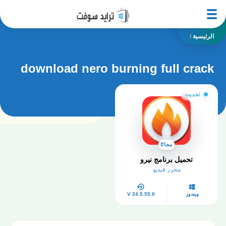
الرئيسية
/
download nero burning full crack
تحديث
مجانًا
تحميل برنامج نيرو
محرر فيديو
ويندوز
V 24.5.55.0