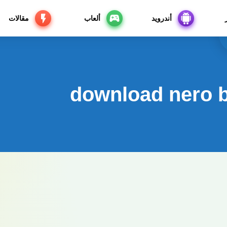
أندرويد
ألعاب
مقالات
download nero b