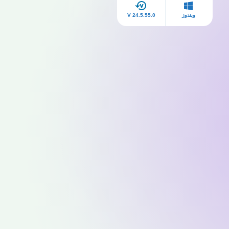
ويندوز
V 24.5.55.0