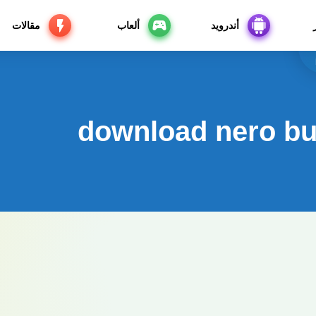
أندرويد
ألعاب
مقالات
download nero bu