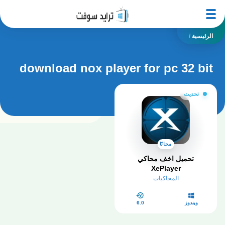
الرئيسية
/
download nox player for pc 32 bit
تحديث
مجانًا
تحميل اخف محاكي
XePlayer
المحاكيات
ويندوز
6.0