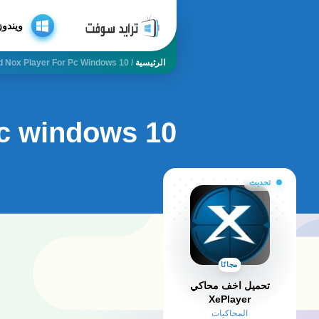
ويندوز
الرئيسية
/
 Nox Player For Pc Windows 10
pc windows 10
تحديث
مجانًا
تحميل اخف محاكي
XePlayer
المحاكيات