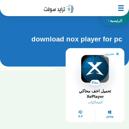
الرئيسية
/
download nox player for pc
تحديث
مجانًا
تحميل اخف محاكي
XePlayer
المحاكيات
ويندوز
6.0