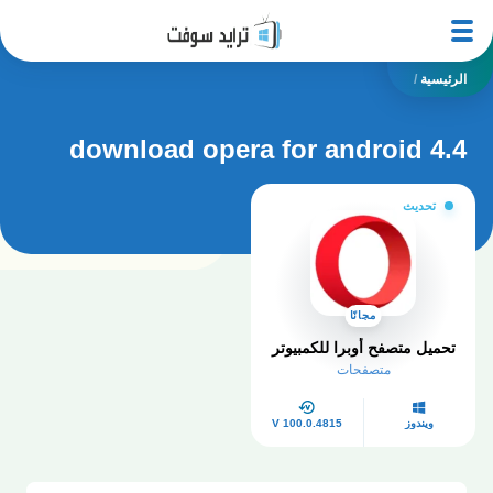
الرئيسية
/
download opera for android 4.4
تحديث
مجانًا
تحميل متصفح أوبرا للكمبيوتر
متصفحات
ويندوز
V 100.0.4815