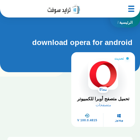
الرئيسية
/
download opera for android
تحديث
مجانًا
تحميل متصفح أوبرا للكمبيوتر
متصفحات
ويندوز
V 100.0.4815