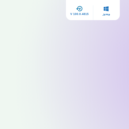
ويندوز
V 100.0.4815