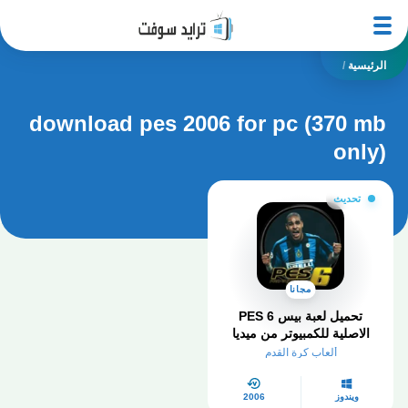
الرئيسية
/
download pes 2006 for pc (370 mb
only)
تحديث
مجانا
تحميل لعبة بيس 6 PES
الاصلية للكمبيوتر من ميديا
فاير
ألعاب كرة القدم
ويندوز
2006