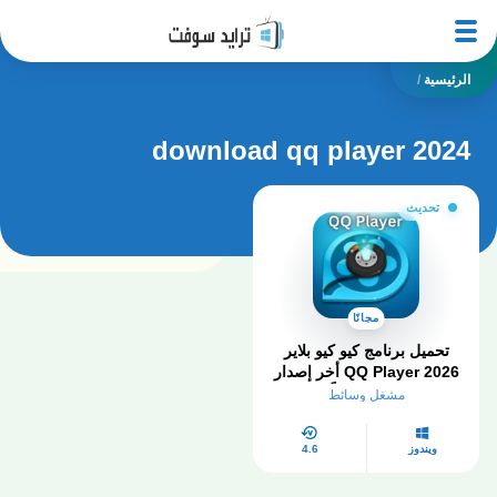
الرئيسية
/
download qq player 2024
تحديث
مجانًا
تحميل برنامج كيو كيو بلاير
QQ Player 2026 أخر إصدار
كامل مجاناً
مشغل وسائط
ويندوز
4.6