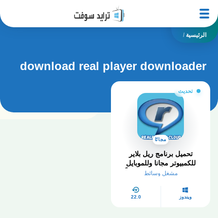
الرئيسية
/
download real player downloader
تحديث
مجانًا
تحميل برنامج ريل بلاير
للكمبيوتر مجانا وللموبايل
Real Player 2025 مجاناً
مشغل وسائط
ويندوز
22.0