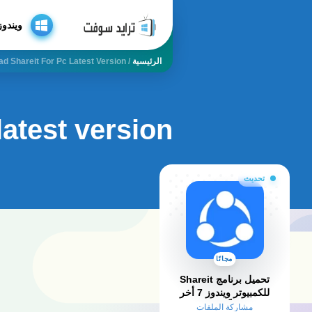
ويندوز
الرئيسية
/
d Shareit For Pc Latest Version
latest version
تحديث
مجانًا
تحميل برنامج Shareit
للكمبيوتر ويندوز 7 أخر
إصدار مجاناً – مفعل مدى
مشاركة الملفات