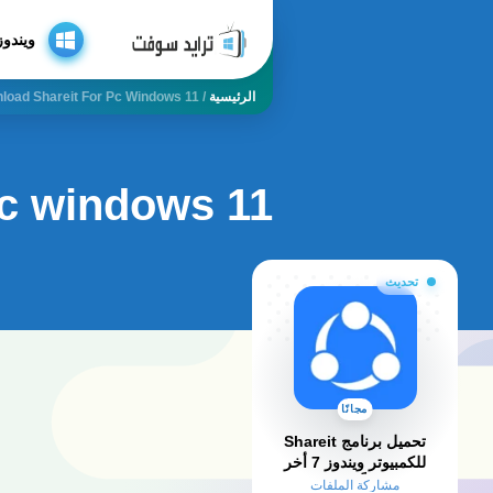
ويندوز
الرئيسية
/
load Shareit For Pc Windows 11
pc windows 11
تحديث
مجانًا
تحميل برنامج Shareit
للكمبيوتر ويندوز 7 أخر
إصدار مجاناً – مفعل مدى
مشاركة الملفات