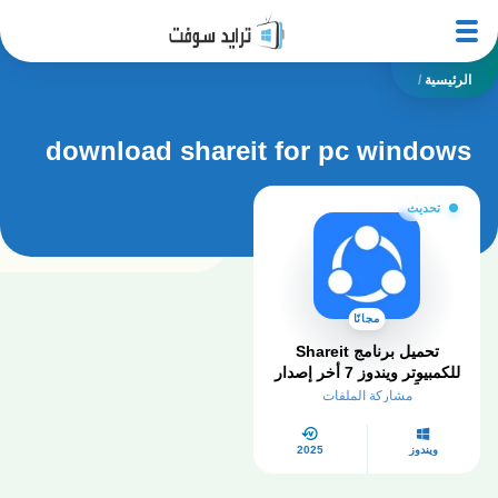
الرئيسية
/
download shareit for pc windows
تحديث
مجانًا
تحميل برنامج Shareit
للكمبيوتر ويندوز 7 أخر إصدار
مجاناً – مفعل مدى الحياة
مشاركة الملفات
ويندوز
2025