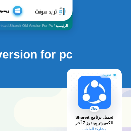
ويندوز
الرئيسية
/
load Shareit Old Version For Pc
ersion for pc
تحديث
مجانًا
تحميل برنامج Shareit
للكمبيوتر ويندوز 7 أخر
إصدار مجاناً – مفعل مدى
مشاركة الملفات