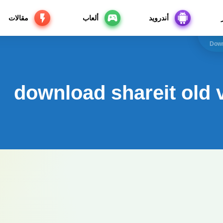
أندرويد
ألعاب
مقالات
Down
download shareit old v