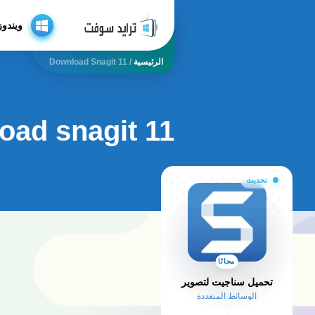
ويندوز
الرئيسية
/
Download Snagit 11
oad snagit 11
تحديث
مجانًا
تحميل سناجيت لتصوير
الوسائط المتعددة