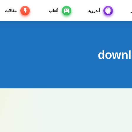
أندرويد
ألعاب
مقالات
downl