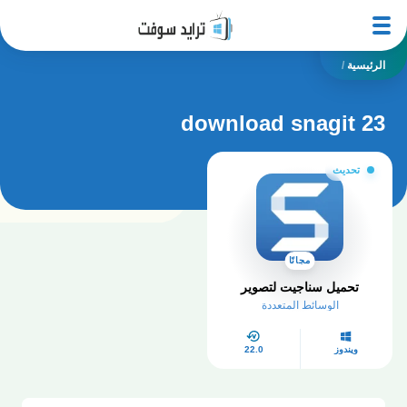
الرئيسية
/
download snagit 23
تحديث
مجانًا
تحميل سناجيت لتصوير
الوسائط المتعددة
ويندوز
22.0