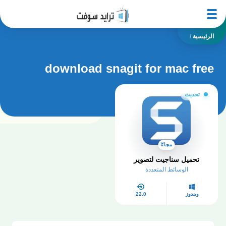
الرئيسية
/
download snagit for mac free
تحديث
مجانًا
تحميل سناجيت لتصوير
الوسائط المتعددة
ويندوز
22.0