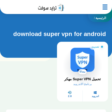
الرئيسية
/
download super vpn for android
تحديث
مجانًا
تحميل Super VPN مهكر
برنامج الاندرويد
أندرويد
2.8