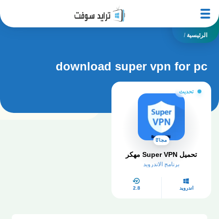
الرئيسية
/
download super vpn for pc
تحديث
مجانًا
تحميل Super VPN مهكر
برنامج الاندرويد
أندرويد
2.8