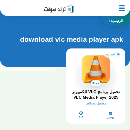
الرئيسية
/
download vlc media player apk
تحديث
مجانًا
تحميل برنامج VLC للكمبيوتر
VLC Media Player 2025
مجاناً من ميديافاير
مشغل وسائط
ويندوز
3.0