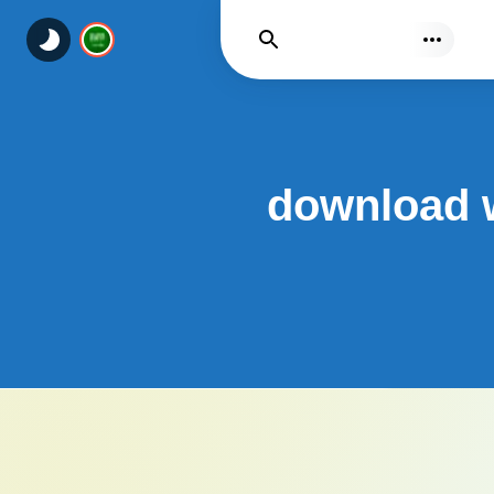
يجد
download w