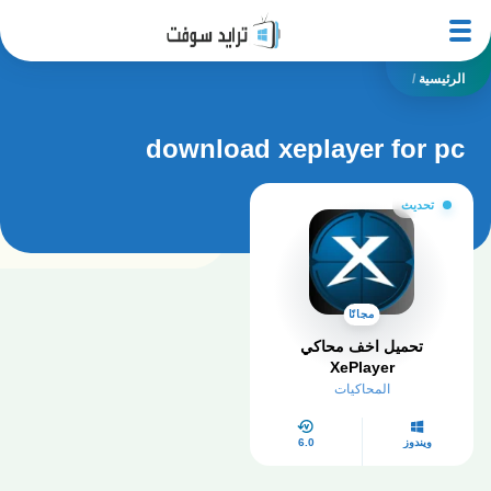
الرئيسية
/
download xeplayer for pc
تحديث
مجانًا
تحميل اخف محاكي
XePlayer
المحاكيات
ويندوز
6.0