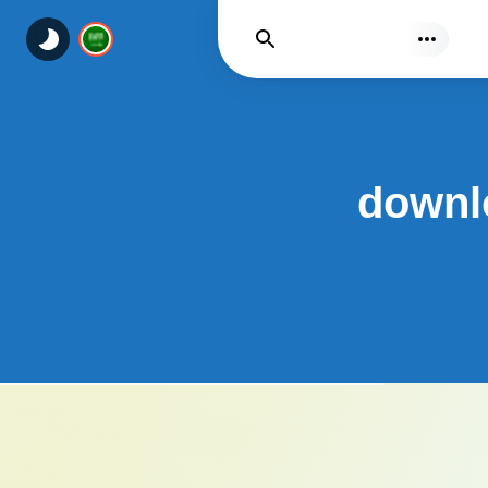
يجد
downl