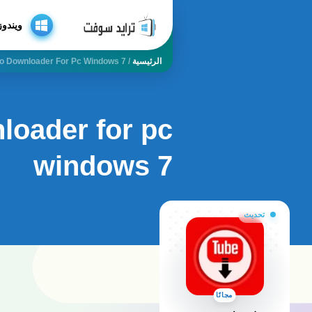
ويندوز
الرئيسية
/
o Downloader For Pc Windows 7
loader for pc
windows 7
تحديث
مجانًا